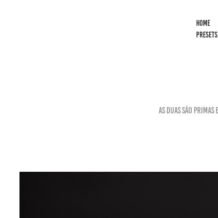
HOME
PRESETS
As duas são primas 